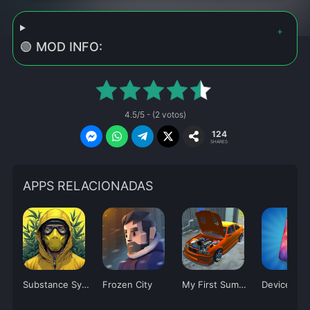
🟢 MOD INFO:
4.5/5 - (2 votos)
124
SHARES
APPS RELACIONADAS
Substance Syndicate Tycoon V
Frozen City
My First Summer Car: Mechanic
Devices Ty