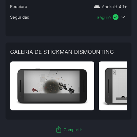
android
Requiere
Android 4.1+
check_circle
expand_more
Seguridad
Seguro
GALERIA DE STICKMAN DISMOUNTING
ios_share
Compartir