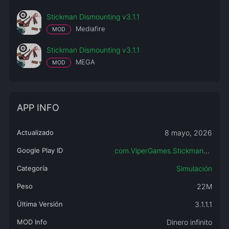
Stickman Dismounting v3.1.1
Mediafire
MOD
Stickman Dismounting v3.1.1
MEGA
MOD
APP INFO
Actualizado
8 mayo, 2026
Google Play ID
com.ViperGames.StickmanDismount
Categoría
Simulación
Peso
22M
Última Versión
3.1.1.1
MOD Info
Dinero infinito